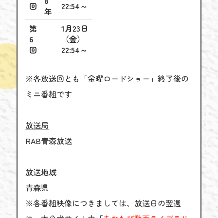
8
回
22:54～
年
第
1月23日
6
（金）
回
22:54～
※各放送回とも「金曜ロードショー」終了後の
ミニ番組です
放送局
RAB青森放送
放送地域
青森県
※各番組映像につきましては、放送日の翌週