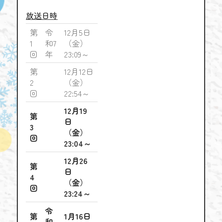
放送日時
第
令
12月5日
1
和7
（金）
回
年
23:09～
第
12月12日
2
（金）
回
22:54～
12月19
第
日
3
（金）
回
23:04～
12月26
第
日
4
（金）
回
23:24～
令
第
1月16日
和