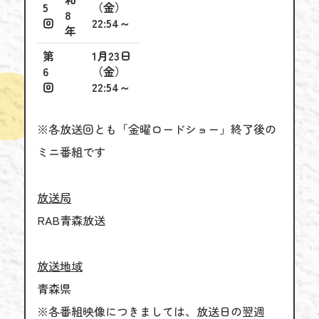
5
（金）
8
回
22:54～
年
第
1月23日
6
（金）
回
22:54～
※各放送回とも「金曜ロードショー」終了後の
ミニ番組です
放送局
RAB青森放送
放送地域
青森県
※各番組映像につきましては、放送日の翌週