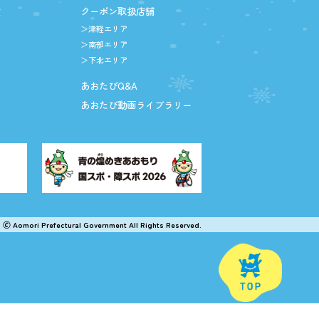
設
クーポン取扱店舗
＞津軽エリア
＞南部エリア
＞下北エリア
あおたびQ&A
あおたび動画ライブラリー
🄫 Aomori Prefectural Government All Rights Reserved.