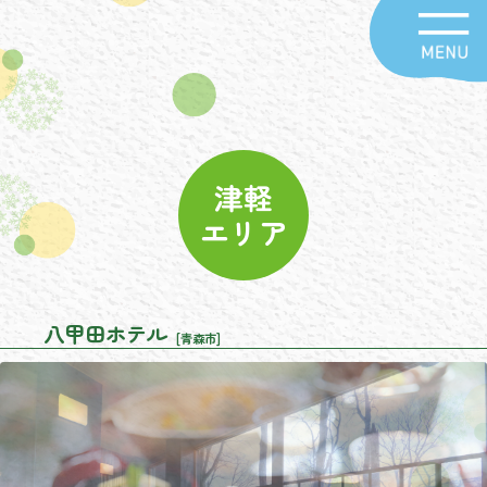
津軽
エリア
八甲田ホテル
[青森市]