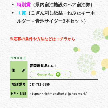
特別賞
（県内宿泊施設のペア宿泊券）
Ｉ賞
（こぎん刺し紙栞＋ねぶたキーホ
ルダー＋青池サイダー3本セット）
※応募の条件や方法などはコチラから
PROFILE
青森市長島1-6-6
住 所
電話番号
017-732-7655
HP・SNS
https://richmondhotel.jp/aomori/