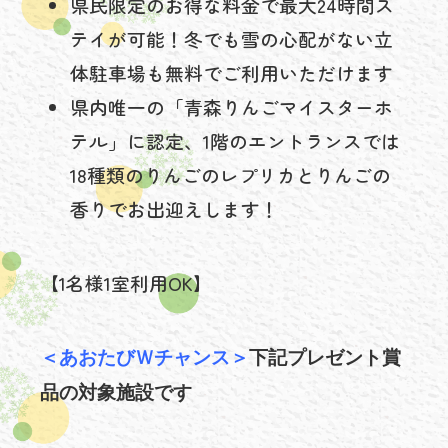
県民限定のお得な料金で最大24時間ス
テイが可能！冬でも雪の心配がない立
体駐車場も無料でご利用いただけます
県内唯一の「青森りんごマイスターホ
テル」に認定、1階のエントランスでは
18種類のりんごのレプリカとりんごの
香りでお出迎えします！
【1名様1室利用OK】
＜あおたびＷチャンス＞
下記プレゼント賞
品の対象施設です