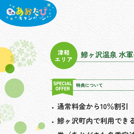
津軽
鰺ヶ沢温泉 水
エリア
特典について
通常料金から10％割引
鰺ヶ沢町内で利用できる2