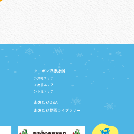
設
クーポン取扱店舗
＞津軽エリア
＞南部エリア
＞下北エリア
あおたびQ&A
あおたび動画ライブラリー