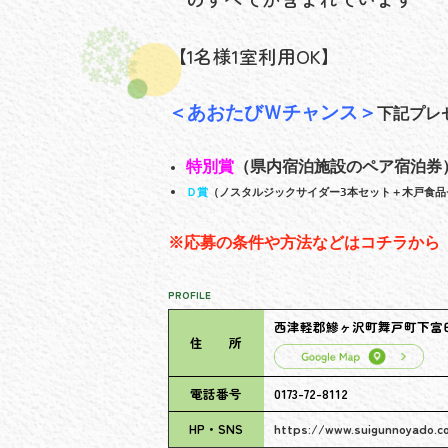
【1名様1室利用OK】
＜あおたびＷチャンス＞
下記プレ
特別賞
（県内宿泊施設のペア宿泊券
Ｄ賞
（ノスタルジックサイダー3本セット＋木戸食品
※応募の条件や方法などはコチラから
PROFILE
西津軽郡鰺ヶ沢町舞戸町下富田2
住 所
電話番号
0173-72-8112
HP・SNS
https://www.suigunnoyado.c