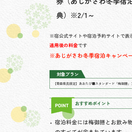
券
（あじがさわ冬季宿
典）※2/1～
※宿公式サイトや宿泊予約サイトで表
適用後の料金
です
※あじがさわ冬季宿泊キャンペ
対象プラン
【青森県民限定】あおたび■スタンダード「梅御膳」
おすすめポイント
宿泊料金には梅御膳とお飲み
のすべてが含まれています