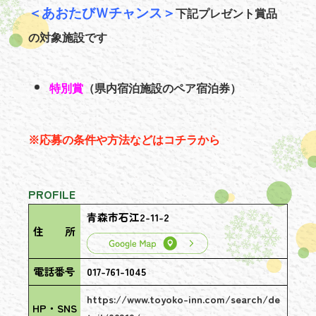
＜あおたびＷチャンス＞
下記プレゼント賞品
の対象施設です
特別賞
（県内宿泊施設のペア宿泊券）
※応募の条件や方法などはコチラから
PROFILE
青森市石江2-11-2
住 所
電話番号
017-761-1045
https://www.toyoko-inn.com/search/de
HP・SNS