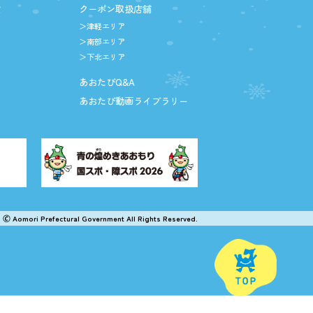
設
クーポン取扱店舗
＞津軽エリア
＞南部エリア
＞下北エリア
あおたびQ&A
あおたび動画ライブラリー
🄫 Aomori Prefectural Government All Rights Reserved.