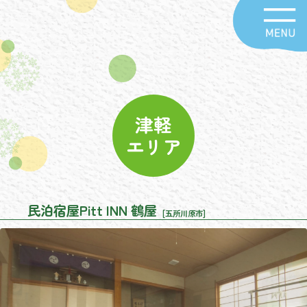
津軽
エリア
民泊宿屋Pitt INN 鶴屋
[五所川原市]