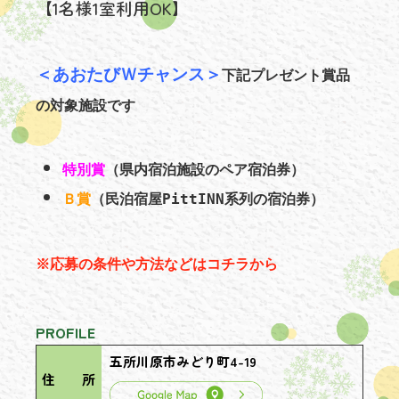
【1名様1室利用OK】
＜あおたびＷチャンス＞
下記プレゼント賞品
の対象施設です
特別賞
（県内宿泊施設のペア宿泊券）
Ｂ賞
（民泊宿屋PittINN系列の宿泊券）
※応募の条件や方法などはコチラから
PROFILE
五所川原市みどり町4-19
住 所