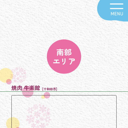
南部
エリア
焼肉 牛楽館
[十和田市]