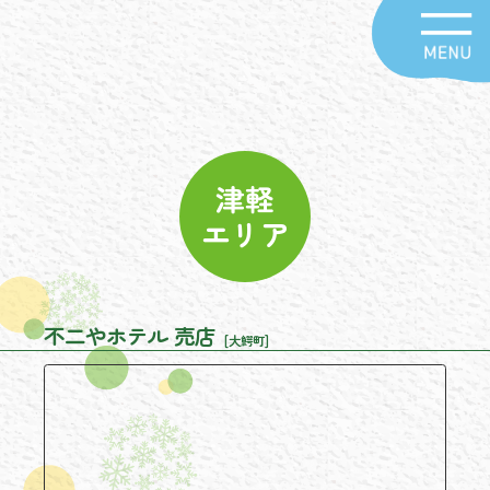
津軽
エリア
不二やホテル 売店
[大鰐町]