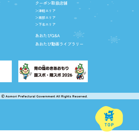
設
クーポン取扱店舗
＞津軽エリア
＞南部エリア
＞下北エリア
あおたびQ&A
あおたび動画ライブラリー
🄫 Aomori Prefectural Government All Rights Reserved.