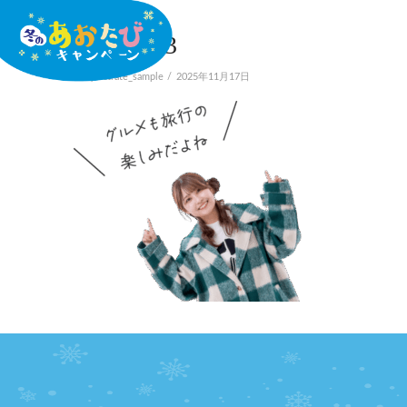
sp-deco-03
In by actrate_sample
2025年11月17日