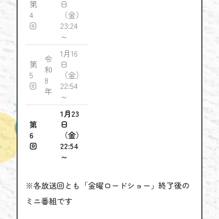
第
日
4
（金）
回
23:24
～
1月16
令
第
日
和
5
（金）
8
回
22:54
年
～
1月23
第
日
6
（金）
回
22:54
～
※各放送回とも「金曜ロードショー」終了後の
ミニ番組です