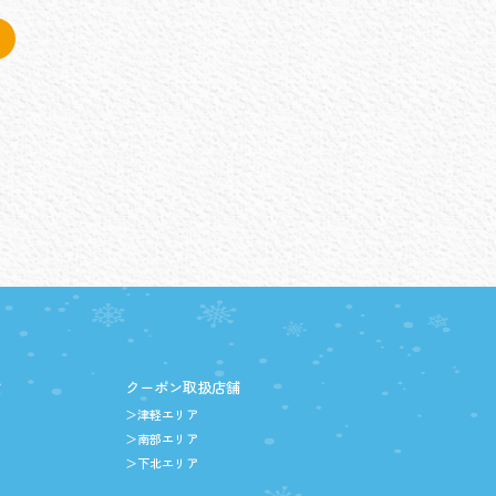
設
クーポン取扱店舗
＞津軽エリア
＞南部エリア
＞下北エリア