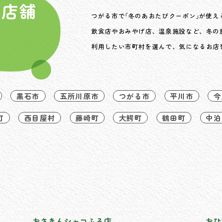
扱店舗
つがる市で｢冬のあおたびクーポン｣が使え
市
飲食店やおみやげ店、温泉施設など、冬の
利用したい市町村を選んで、気になるお店
黒石市
五所川原市
つがる市
平川市
今
町
西目屋村
藤崎町
大鰐町
鶴田町
中泊
おさきんシャコふる店
おひ