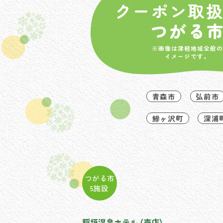
クーポン取
つがる
※画像は津軽地域全般の
イメージです。
青森市
弘前市
鰺ヶ沢町
深浦
つがる市
5施設
稲垣温泉ホテル (売店)