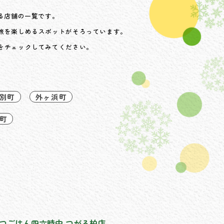
る店舗の一覧です。
旅を楽しめるスポットがそろっています。
をチェックしてみてください。
別町
外ヶ浜町
町
つごはん四六時中 つがる柏店